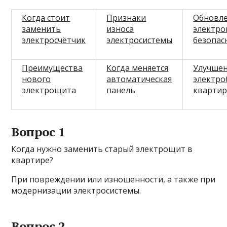
Когда стоит
Признаки
Обновл
заменить
износа
электро
электросчётчик
электросистемы
безопас
Преимущества
Когда меняется
Улучше
нового
автоматическая
электро
электрощита
панель
кварти
Вопрос 1
Когда нужно заменить старый электрощит в
квартире?
При повреждении или изношенности, а также при
модернизации электросистемы.
Вопрос 2