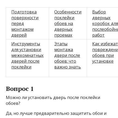
Подготовка
Особенности
Выбор
поверхности
поклейки
дверных
перед
обоев на
коробок дл
монтажом
дверных
послеобойн
дверей
проемах
работ
Инструменты
Этапы
Как избежа
для установки
монтажа
поврежден
межкомнатных
двери после
обоев при
дверей после
обоев: что
установке
поклейки
важно знать
Вопрос 1
Можно ли установить дверь после поклейки
обоев?
Да, но лучше предварительно защитить обои и