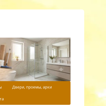
ы
Двери, проемы, арки
та