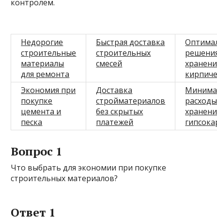
контролем.
Недорогие
Быстрая доставка
Оптима
строительные
строительных
решения
материалы
смесей
хранени
для ремонта
кирпич
Экономия при
Доставка
Минима
покупке
стройматериалов
расходы
цемента и
без скрытых
хранен
песка
платежей
гипсока
Вопрос 1
Что выбрать для экономии при покупке
строительных материалов?
Ответ 1