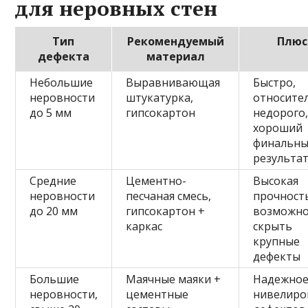
для неровных стен
Тип
Рекомендуемый
Плю
дефекта
материал
Небольшие
Выравнивающая
Быстро,
неровности
штукатурка,
относите
до 5 мм
гипсокартон
недорого
хороший
финальн
результа
Средние
Цементно-
Высокая
неровности
песчаная смесь,
прочност
до 20 мм
гипсокартон +
возможно
каркас
скрыть
крупные
дефекты
Большие
Маячные маяки +
Надежно
неровности,
цементные
нивелиро