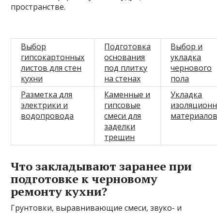
пространстве.
Выбор
Подготовка
Выбор и
гипсокартонных
основания
укладка
листов для стен
под плитку
чернового
кухни
на стенах
пола
Разметка для
Каменные и
Укладка
электрики и
гипсовые
изоляцион
водопровода
смеси для
материало
заделки
трещин
Что закладывают заранее при
подготовке к черновому
ремонту кухни?
Грунтовки, выравнивающие смеси, звуко- и