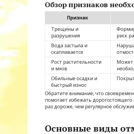
Обзор признаков необх
Признак
Трещины и
Формир
разрушения
риск р
Вода застыла и
Наруша
скапливается
отмост
Рост растительности
Может 
и мхов
необхо
Обильные осадки и
Покрыт
быстрый износ
Обратите внимание, что своевремен
помогает избежать дорогостоящего 
раз дороже, чем регулярное обслужи
Основные виды от