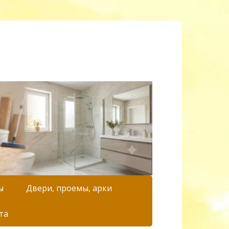
ы
Двери, проемы, арки
та