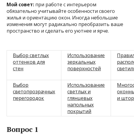
Мой совет:
при работе с интерьером
обязательно учитывайте особенности своего
жилья и ориентацию окон. Иногда небольшие
изменения могут радикально преобразить ваше
пространство и сделать его уютнее и ярче.
Выбор светлых
Использование
Прави
оттенков для
зеркальных
распо
стен
поверхностей
светил
Выбор
Использование
Много
светопрозрачных
светлых и
оконн
перегородок
глянцевых
и што
напольных
покрытий
Вопрос 1