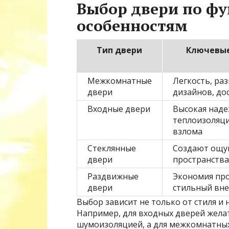
Выбор двери по ф
особенностям
Тип двери
Ключевые
Межкомнатные
Легкость, ра
двери
дизайнов, до
Входные двери
Высокая наде
теплоизоляци
взлома
Стеклянные
Создают ощу
двери
пространства
Раздвижные
Экономия про
двери
стильный вн
Выбор зависит не только от стиля и 
Например, для входных дверей жела
шумоизоляцией, а для межкомнатных