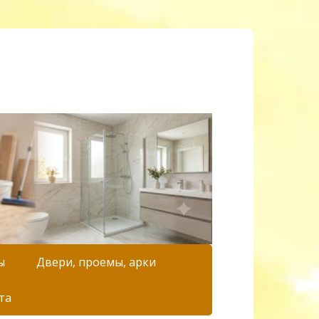
ы
Двери, проемы, арки
та