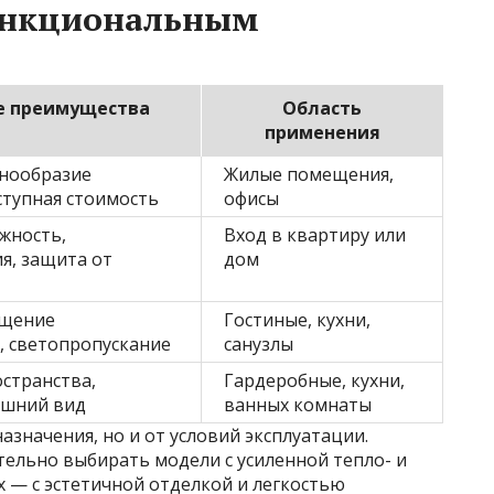
ункциональным
 преимущества
Область
применения
знообразие
Жилые помещения,
ступная стоимость
офисы
жность,
Вход в квартиру или
я, защита от
дом
щение
Гостиные, кухни,
, светопропускание
санузлы
странства,
Гардеробные, кухни,
ешний вид
ванных комнаты
назначения, но и от условий эксплуатации.
тельно выбирать модели с усиленной тепло- и
 — с эстетичной отделкой и легкостью