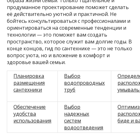
образа жизни семьи. Только тщательное и
продуманное проектирование поможет сделать
её действительно уютной и практичной. Не
бойтесь консультироваться с профессионалами и
ориентироваться на современные тенденции и
технологии — это поможет вам создать
пространство, которое служит вам долгие годы. В
конце концов, гид по сантехнике — это не только
вопрос уюта, но и вложение в комфорт и
здоровье вашей семьи.
Планировка
Выбор
Определ
размещения
водопроводных
располо
сантехники
труб
умываль
Обеспечение
Выбор
Оптимиз
удобства
надежных
располо
использования
систем
биде и в
водоотведения