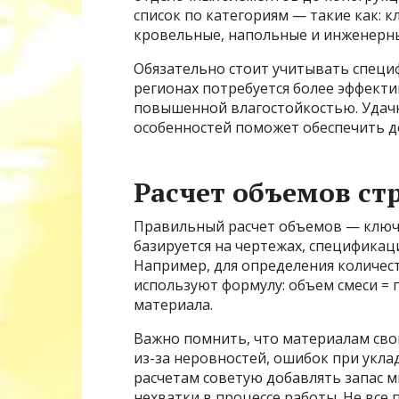
список по категориям — такие как: 
кровельные, напольные и инженерны
Обязательно стоит учитывать специф
регионах потребуется более эффекти
повышенной влагостойкостью. Удачн
особенностей поможет обеспечить д
Расчет объемов ст
Правильный расчет объемов — ключе
базируется на чертежах, спецификац
Например, для определения количест
используют формулу: объем смеси = 
материала.
Важно помнить, что материалам сво
из-за неровностей, ошибок при укла
расчетам советую добавлять запас 
нехватки в процессе работы. Не все