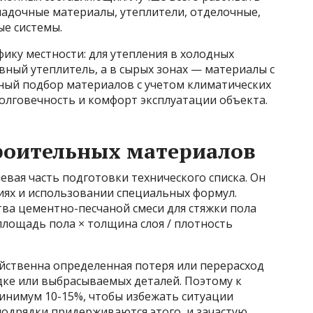
кладочные материалы, утеплители, отделочные,
е системы.
ику местности: для утепления в холодных
вный утеплитель, а в сырых зонах — материалы с
ый подбор материалов с учетом климатических
олговечность и комфорт эксплуатации объекта.
роительных материалов
вая часть подготовки технического списка. Он
иях и использовании специальных формул.
ва цементно-песчаной смеси для стяжки пола
площадь пола × толщина слоя / плотность
йственна определенная потеря или перерасход
дке или выбрасываемых деталей. Поэтому к
минимум 10-15%, чтобы избежать ситуации
 подрядки придерживаются этого, и зачастую