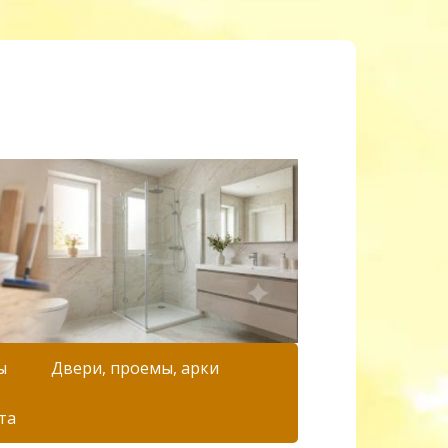
ы
Двери, проемы, арки
та