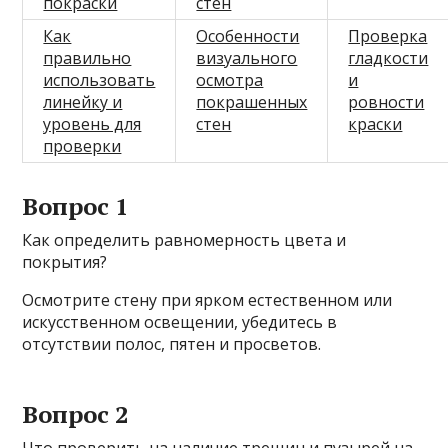
покраски
стен
Как
Особенности
Проверка
правильно
визуального
гладкости
использовать
осмотра
и
линейку и
покрашенных
ровности
уровень для
стен
краски
проверки
Вопрос 1
Как определить равномерность цвета и
покрытия?
Осмотрите стену при ярком естественном или
искусственном освещении, убедитесь в
отсутствии полос, пятен и просветов.
Вопрос 2
Что проверить на наличие трещин и пузырей на