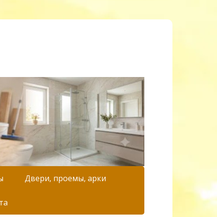
ы
Двери, проемы, арки
та