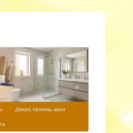
ы
Двери, проемы, арки
та