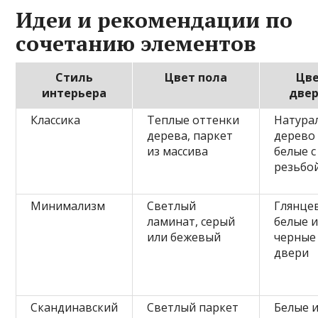
Идеи и рекомендации по
сочетанию элементов
Стиль
Цвет пола
Цв
интерьера
две
Классика
Теплые оттенки
Натура
дерева, паркет
дерево
из массива
белые с
резьбо
Минимализм
Светлый
Глянце
ламинат, серый
белые 
или бежевый
черные
двери
Скандинавский
Светлый паркет
Белые 