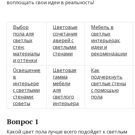
воплощать свои идеи в реальность!
Выбор
Цветовые
Мебель в
пола для
сочетания
светлых
светлых
дверей с
интерьерах:
стен:
светлыми
идеи и
материалы
стенами
рекомендации
и оттенки
Освещение
Цветовая
Как
в
гамма
подчеркнуть
интерьере
мебели
светлые стены
с светлыми
для
с помощью
стенами:
светлого
пола
советы
интерьера
Вопрос 1
Какой цвет пола лучше всего подойдет к светлым