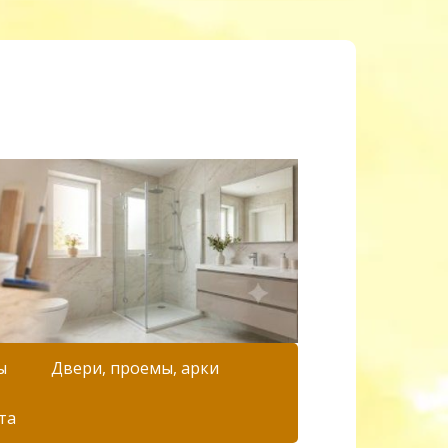
ы
Двери, проемы, арки
та