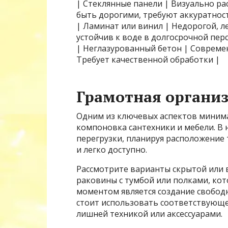
| Стеклянные панели | Визуально ра
быть дорогими, требуют аккуратнос
| Ламинат или винил | Недорогой, л
устойчив к воде в долгосрочной пер
| Неглазурованный бетон | Современ
Требует качественной обработки |
Грамотная организ
Одним из ключевых аспектов минима
компоновка сантехники и мебели. В 
перегрузки, планируя расположение
и легко доступно.
Рассмотрите варианты скрытой или в
раковины с тумбой или полками, ко
моментом является создание свободн
стоит использовать соответствующ
лишней техникой или аксессуарами.