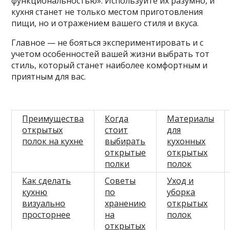
функциональностью». Используйте их разумно, и
кухня станет не только местом приготовления
пищи, но и отражением вашего стиля и вкуса.
Главное — не бояться экспериментировать и с
учетом особенностей вашей жизни выбрать тот
стиль, который станет наиболее комфортным и
приятным для вас.
Преимущества
Когда
Материалы
открытых
стоит
для
полок на кухне
выбирать
кухонных
открытые
открытых
полки
полок
Как сделать
Советы
Уход и
кухню
по
уборка
визуально
хранению
открытых
просторнее
на
полок
открытых