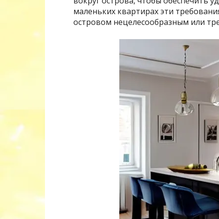
вокруг острова, чтобы обеспечить у
маленьких квартирах эти требования
островом нецелесообразным или тр