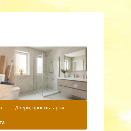
ы
Двери, проемы, арки
та