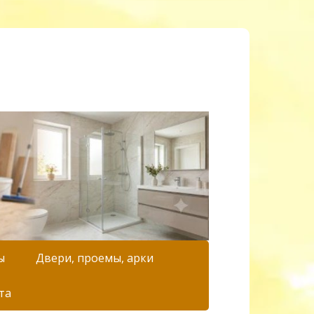
ы
Двери, проемы, арки
та