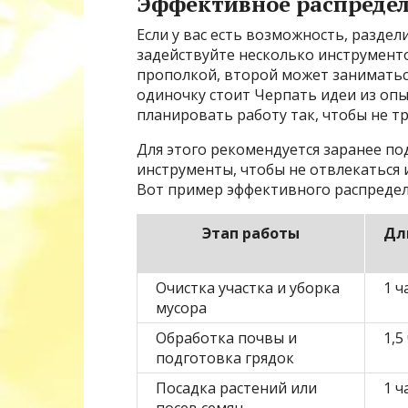
Эффективное распредел
Если у вас есть возможность, раздел
задействуйте несколько инструменто
прополкой, второй может заниматься
одиночку стоит Черпать идеи из опы
планировать работу так, чтобы не т
Для этого рекомендуется заранее п
инструменты, чтобы не отвлекаться 
Вот пример эффективного распредел
Этап работы
Дл
Очистка участка и уборка
1 ч
мусора
Обработка почвы и
1,5
подготовка грядок
Посадка растений или
1 ч
посев семян