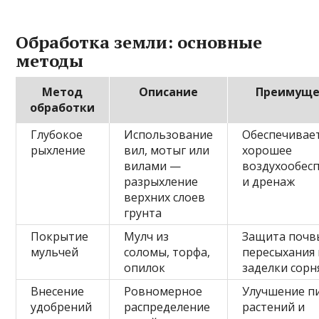
Обработка земли: основные
методы
Метод
Описание
Преимуще
обработки
Глубокое
Использование
Обеспечивае
рыхление
вил, мотыг или
хорошее
вилами —
воздухообес
разрыхление
и дренаж
верхних слоев
грунта
Покрытие
Мулч из
Защита почв
мульчей
соломы, торфа,
пересыхания 
опилок
заделки сорн
Внесение
Ровномерное
Улучшение п
удобрений
распределение
растений и