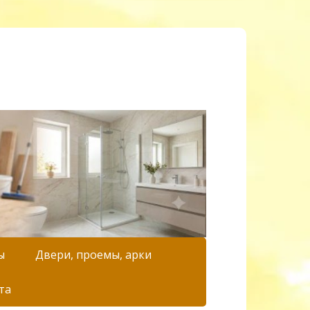
ы
Двери, проемы, арки
та