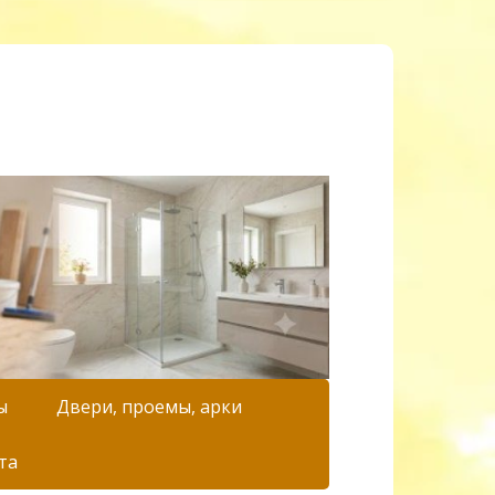
ы
Двери, проемы, арки
та